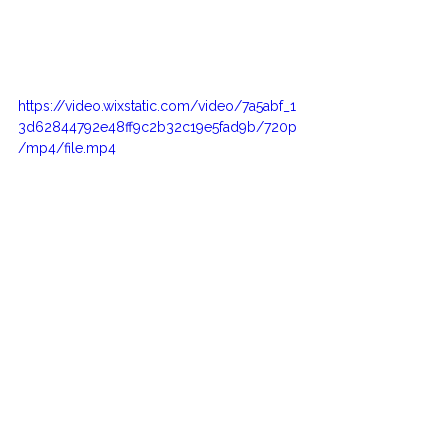
https://video.wixstatic.com/video/7a5abf_1
3d62844792e48ff9c2b32c19e5fad9b/720p
/mp4/file.mp4