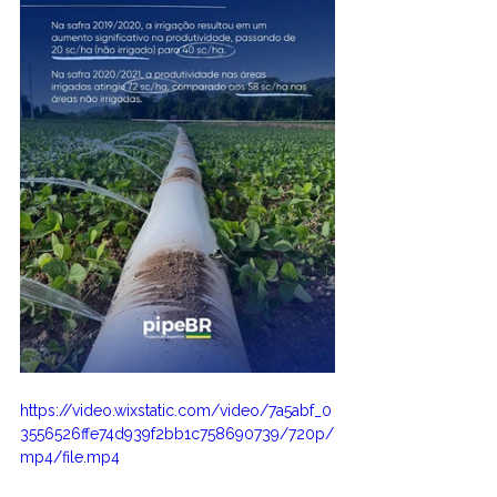
https://video.wixstatic.com/video/7a5abf_0
3556526ffe74d939f2bb1c758690739/720p/
mp4/file.mp4