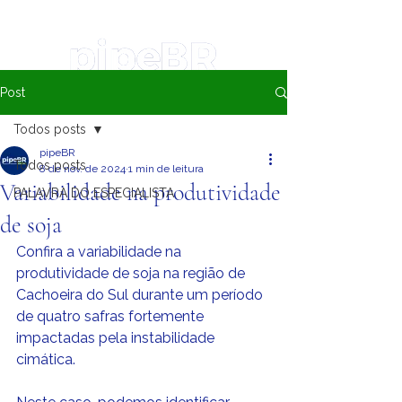
Post
Todos posts
pipeBR
Todos posts
8 de nov. de 2024
1 min de leitura
Variabilidade na produtividade
PALAVRA DO ESPECIALISTA
de soja
Confira a variabilidade na 
produtividade de soja na região de 
Cachoeira do Sul durante um período 
de quatro safras fortemente 
impactadas pela instabilidade 
cimática.