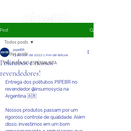
Post
Todos posts
pipeBR
Todos posts
13 de out. de 2022
1 min de leitura
Politubos e nossos
PALAVRA DO ESPECIALISTA
revendedores!
Entrega dos politubos PIPEBR no 
revendedor @insumosycia na 
Argentina 🇦🇷
Nossos produtos passam por um 
rigoroso controle de qualidade. Além 
disso, investimos em um bom 