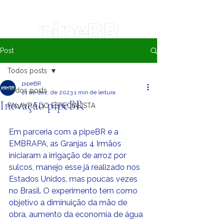
Post
Todos posts
pipeBR
Todos posts
21 de dez. de 2023
1 min de leitura
Inovação pipeBR
PALAVRA DO ESPECIALISTA
Em parceria com a pipeBR e a 
EMBRAPA, as Granjas 4 Irmãos 
iniciaram a irrigação de arroz por 
sulcos, manejo esse já realizado nos 
Estados Unidos, mas poucas vezes 
no Brasil. O experimento tem como 
objetivo a diminuição da mão de 
obra, aumento da economia de água 