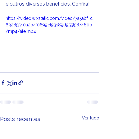
e outros diversos benefícios. Confira!
https://video.wixstatic.com/video/7a5abf_c
63285540a2b4f0699cf93189d955f58/480p
/mp4/file.mp4
Ver tudo
Posts recentes